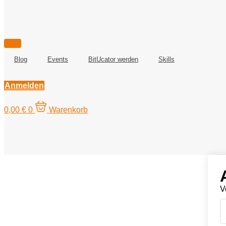
Blog
Events
BitUcator werden
Skills
Anmelden
0,00
€
0
Warenkorb
V