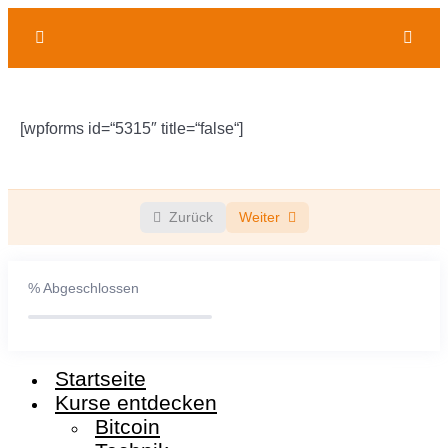
kostenloses Erstgespräch buchen
0/3
[wpforms id=“5315″ title=“false“]
Das moderne Geldsystem: Wie Geld entsteht und
wer es kontrolliert
Bitcoin als Antwort auf Geldentwertung
Zurück
Weiter
Die dunkle Seite von Bitcoin: Maximalismus,
Galionsfiguren und die Macht der Institutionellen
%
Abgeschlossen
Startseite
Kurse entdecken
Bitcoin