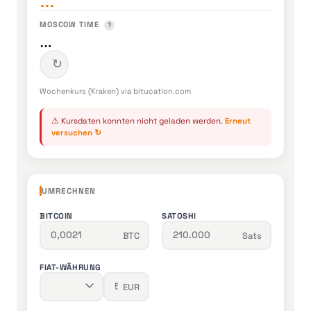
…
MOSCOW TIME
?
…
↻
Wochenkurs (Kraken) via bitucation.com
⚠ Kursdaten konnten nicht geladen werden.
Erneut
versuchen ↻
UMRECHNEN
BITCOIN
SATOSHI
BTC
Sats
FIAT-WÄHRUNG
EUR