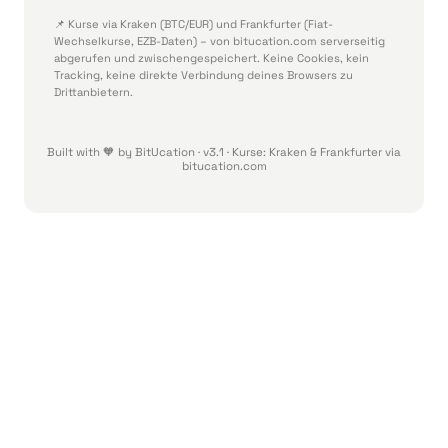
📌 Kurse via Kraken (BTC/EUR) und Frankfurter (Fiat-
Wechselkurse, EZB-Daten) – von bitucation.com serverseitig
abgerufen und zwischengespeichert. Keine Cookies, kein
Tracking, keine direkte Verbindung deines Browsers zu
Drittanbietern.
Built with 🧡 by BitUcation · v3.1 · Kurse: Kraken & Frankfurter via
bitucation.com