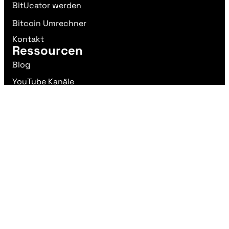
BitUcator werden
Bitcoin Umrechner
Kontakt
Ressourcen
Blog
YouTube Kanäle
Podcasts
Webseiten und Blogs
Literatur
Impressum
Datenschutzerklärung
AGB