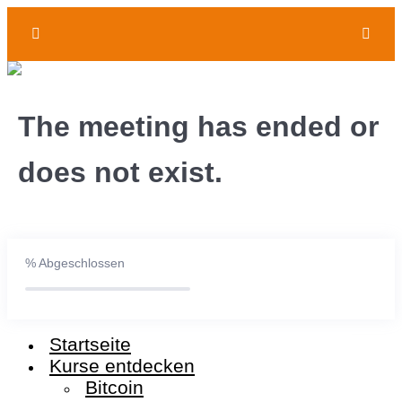
zum Webinar: hier klicken
0/1
The meeting has ended or
Live-Workshop
does not exist.
%
Abgeschlossen
Startseite
Kurse entdecken
Bitcoin