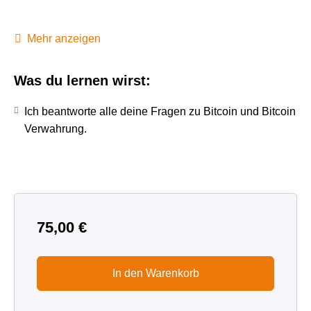
Dieser Starter-Kurs ist etwas, wenn du neu bei Bitcoin
bist. Lerne die Basics und/oder richte dir ein
Mehr anzeigen
hochsicheres Offline-Wallet ein.
Was du lernen wirst:
Allgemeines Basis Wissen zu Bitcoin
Einrichtung deines Hardware Wallets
Ich beantworte alle deine Fragen zu Bitcoin und Bitcoin
persönlich auf dich zugeschnittene Tipps
Verwahrung.
🛠️
Dauer:
ca. 60 Minuten (kann bei Bedarf verlängert
werden)
📅
Hinweis:
Die Terminvereinbarung erfolgt im Anschluss
individuell per E-Mail.
75,00
€
In den Warenkorb