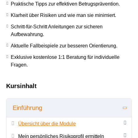
Schritt für Schritt souverän im Umgang mit Bitcoin.
Praktische Tipps zur effektiven Betrugsprävention.
Exklusiv: Sichere dir beim Kauf ein kostenloses 1:1-
Klarheit über Risiken und wie man sie minimiert.
Informationsgespräch!
Stelle deine persönlichen
Schritt-für-Schritt Anleitungen zur sicheren
Fragen, lass dich individuell beraten und hol das
Aufbewahrung.
Maximum aus deinem Start in die Krypto-Welt heraus.
Aktuelle Fallbeispiele zur besseren Orientierung.
Exklusive kostenlose 1:1 Beratung für individuelle
Fragen.
Kursinhalt
Einführung
Übersicht über die Module
Mein persönliches Risikoprofil ermitteln