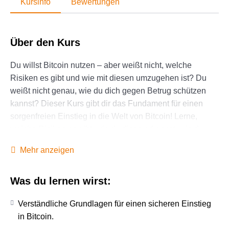
Kursinfo
Bewertungen
Über den Kurs
Du willst Bitcoin nutzen – aber weißt nicht, welche
Risiken es gibt und wie mit diesen umzugehen ist? Du
weißt nicht genau, wie du dich gegen Betrug schützen
kannst? Dieser Kurs gibt dir das Fundament für einen
sorgenfreien Einstieg in die Welt von Bitcoin! Lerne,
welche Risiken es gibt, wie du diese erkennst, wie du
Betrug garantiert vermeidest und dein Vermögen
Mehr anzeigen
zuverlässig schützt. Wichtige Grundbegriffe für das
jeweilige Verständnis werden im Kapitel erklärt. Nie war
Was du lernen wirst:
Bitcoin-Sicherheit einfacher: Mit praxisnahen Tipps,
echten Beispielen und klaren Schritt-für-Schritt-
Verständliche Grundlagen für einen sicheren Einstieg
Anleitungen wirst du selbst zum Experten. Vermeide
in Bitcoin.
kostspielige Fehler, schütze deine Coins und werde