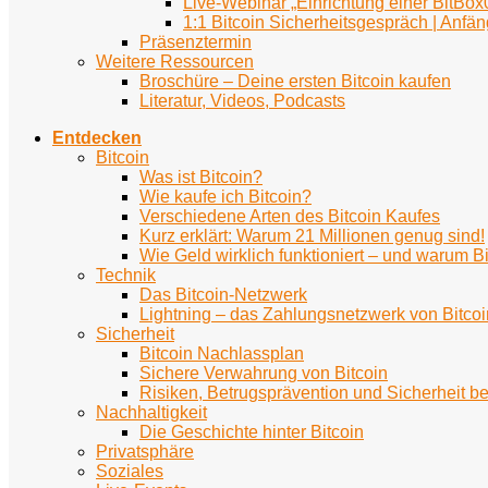
Live-Webinar „Einrichtung einer BitBox
1:1 Bitcoin Sicherheitsgespräch | Anfän
Präsenztermin
Weitere Ressourcen
Broschüre – Deine ersten Bitcoin kaufen
Literatur, Videos, Podcasts
Entdecken
Bitcoin
Was ist Bitcoin?
Wie kaufe ich Bitcoin?
Verschiedene Arten des Bitcoin Kaufes
Kurz erklärt: Warum 21 Millionen genug sind!
Wie Geld wirklich funktioniert – und warum Bi
Technik
Das Bitcoin-Netzwerk
Lightning – das Zahlungsnetzwerk von Bitcoi
Sicherheit
Bitcoin Nachlassplan
Sichere Verwahrung von Bitcoin
Risiken, Betrugsprävention und Sicherheit be
Nachhaltigkeit
Die Geschichte hinter Bitcoin
Privatsphäre
Soziales