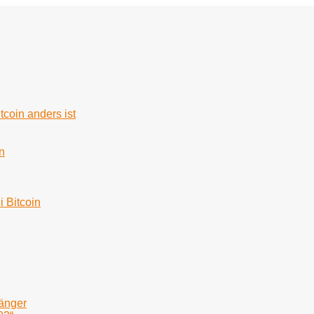
tcoin anders ist
n
i Bitcoin
fänger