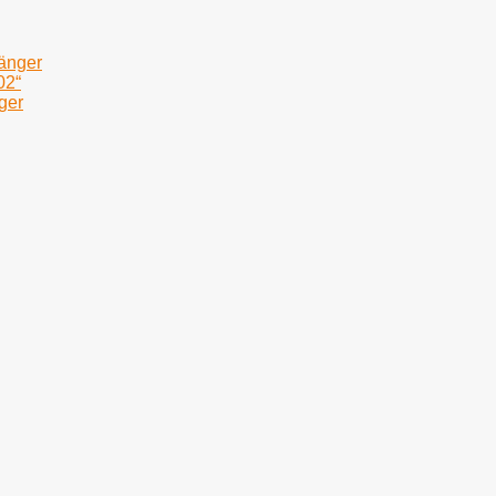
fänger
02“
ger