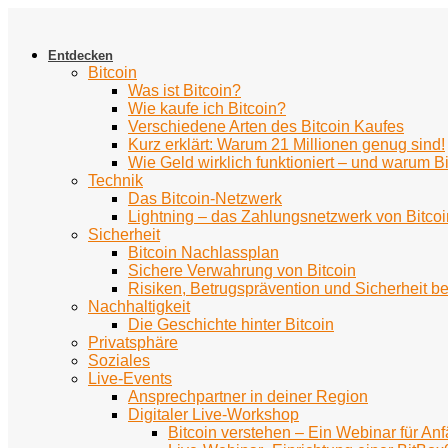
Zum
Inhalt
springen
Entdecken
Bitcoin
Was ist Bitcoin?
Wie kaufe ich Bitcoin?
Verschiedene Arten des Bitcoin Kaufes
Kurz erklärt: Warum 21 Millionen genug sind!
Wie Geld wirklich funktioniert – und warum Bi
Technik
Das Bitcoin-Netzwerk
Lightning – das Zahlungsnetzwerk von Bitcoi
Sicherheit
Bitcoin Nachlassplan
Sichere Verwahrung von Bitcoin
Risiken, Betrugsprävention und Sicherheit be
Nachhaltigkeit
Die Geschichte hinter Bitcoin
Privatsphäre
Soziales
Live-Events
Ansprechpartner in deiner Region
Digitaler Live-Workshop
Bitcoin verstehen – Ein Webinar für An