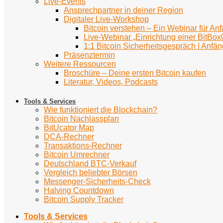
Live-Events
Ansprechpartner in deiner Region
Digitaler Live-Workshop
Bitcoin verstehen – Ein Webinar für An
Live-Webinar „Einrichtung einer BitBox
1:1 Bitcoin Sicherheitsgespräch | Anfän
Präsenztermin
Weitere Ressourcen
Broschüre – Deine ersten Bitcoin kaufen
Literatur, Videos, Podcasts
Tools & Services
Wie funktioniert die Blockchain?
Bitcoin Nachlassplan
BitUcator Map
DCA-Rechner
Transaktions-Rechner
Bitcoin Umrechner
Deutschland BTC-Verkauf
Vergleich beliebter Börsen
Messenger-Sicherheits-Check
Halving Countdown
Bitcoin Supply Tracker
Tools & Services