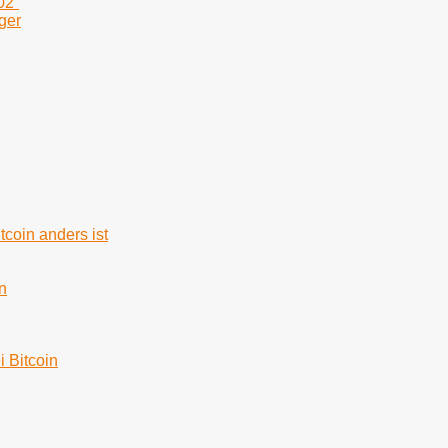
02“
ger
tcoin anders ist
n
i Bitcoin