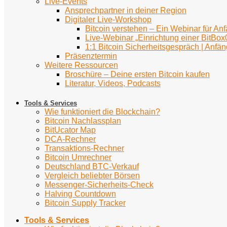
Live-Events
Ansprechpartner in deiner Region
Digitaler Live-Workshop
Bitcoin verstehen – Ein Webinar für An
Live-Webinar „Einrichtung einer BitBox
1:1 Bitcoin Sicherheitsgespräch | Anfän
Präsenztermin
Weitere Ressourcen
Broschüre – Deine ersten Bitcoin kaufen
Literatur, Videos, Podcasts
Tools & Services
Wie funktioniert die Blockchain?
Bitcoin Nachlassplan
BitUcator Map
DCA-Rechner
Transaktions-Rechner
Bitcoin Umrechner
Deutschland BTC-Verkauf
Vergleich beliebter Börsen
Messenger-Sicherheits-Check
Halving Countdown
Bitcoin Supply Tracker
Tools & Services