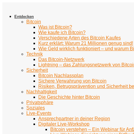
Zum
Inhalt
springen
Entdecken
Bitcoin
Was ist Bitcoin?
Wie kaufe ich Bitcoin?
Verschiedene Arten des Bitcoin Kaufes
Kurz erklärt: Warum 21 Millionen genug sind!
Wie Geld wirklich funktioniert – und warum Bi
Technik
Das Bitcoin-Netzwerk
Lightning – das Zahlungsnetzwerk von Bitcoi
Sicherheit
Bitcoin Nachlassplan
Sichere Verwahrung von Bitcoin
Risiken, Betrugsprävention und Sicherheit be
Nachhaltigkeit
Die Geschichte hinter Bitcoin
Privatsphäre
Soziales
Live-Events
Ansprechpartner in deiner Region
Digitaler Live-Workshop
Bitcoin verstehen – Ein Webinar für An