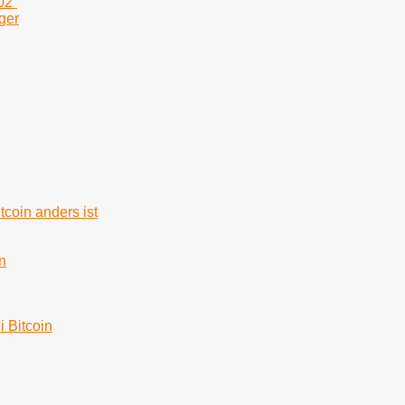
02“
ger
tcoin anders ist
n
i Bitcoin