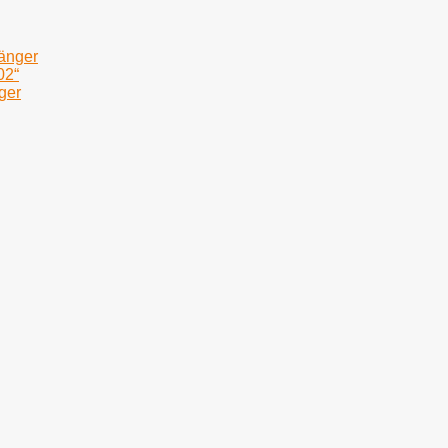
fänger
02“
ger