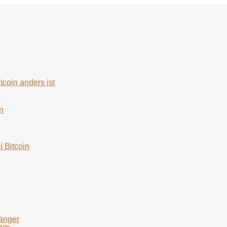
tcoin anders ist
n
i Bitcoin
fänger