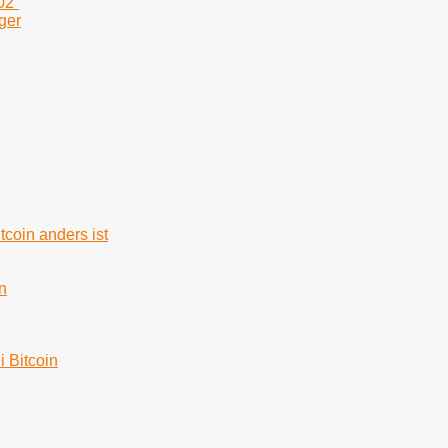
02“
ger
tcoin anders ist
n
i Bitcoin