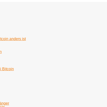
tcoin anders ist
n
i Bitcoin
fänger