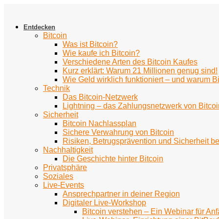
Zum
Inhalt
springen
Entdecken
Bitcoin
Was ist Bitcoin?
Wie kaufe ich Bitcoin?
Verschiedene Arten des Bitcoin Kaufes
Kurz erklärt: Warum 21 Millionen genug sind!
Wie Geld wirklich funktioniert – und warum Bi
Technik
Das Bitcoin-Netzwerk
Lightning – das Zahlungsnetzwerk von Bitcoi
Sicherheit
Bitcoin Nachlassplan
Sichere Verwahrung von Bitcoin
Risiken, Betrugsprävention und Sicherheit be
Nachhaltigkeit
Die Geschichte hinter Bitcoin
Privatsphäre
Soziales
Live-Events
Ansprechpartner in deiner Region
Digitaler Live-Workshop
Bitcoin verstehen – Ein Webinar für An