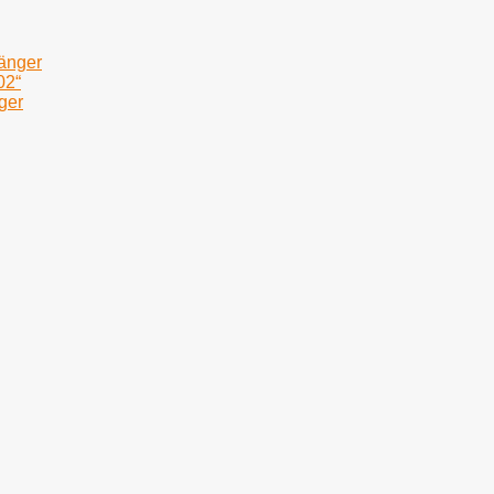
fänger
02“
ger