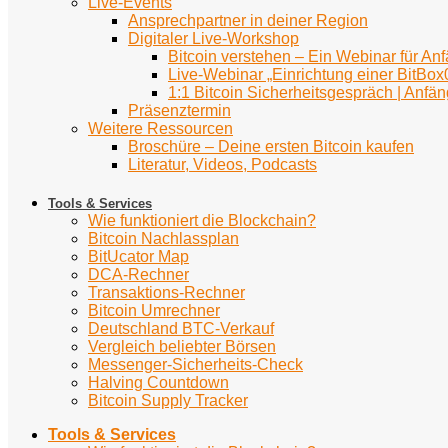
Live-Events
Ansprechpartner in deiner Region
Digitaler Live-Workshop
Bitcoin verstehen – Ein Webinar für An
Live-Webinar „Einrichtung einer BitBox
1:1 Bitcoin Sicherheitsgespräch | Anfän
Präsenztermin
Weitere Ressourcen
Broschüre – Deine ersten Bitcoin kaufen
Literatur, Videos, Podcasts
Tools & Services
Wie funktioniert die Blockchain?
Bitcoin Nachlassplan
BitUcator Map
DCA-Rechner
Transaktions-Rechner
Bitcoin Umrechner
Deutschland BTC-Verkauf
Vergleich beliebter Börsen
Messenger-Sicherheits-Check
Halving Countdown
Bitcoin Supply Tracker
Tools & Services