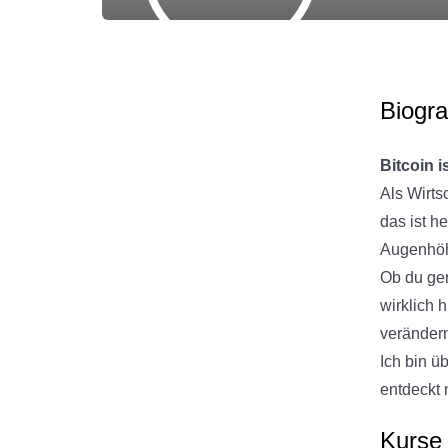
Biogra
Bitcoin 
Als Wirts
das ist h
Augenhö
Ob du ger
wirklich 
veränder
Ich bin ü
entdeckt
Kurse