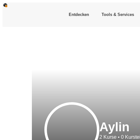
Entdecken
Tools & Services
Aylin
2
Kurse
•
0
Kurste