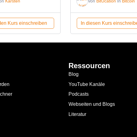
on
Karsten
Von
BitUcation
In
Bitcoin
den Kurs einschreiben
In diesen Kurs einschreib
Ressourcen
Blog
erden
YouTube Kanäle
echner
Podcasts
Webseiten und Blogs
Literatur