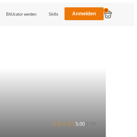
0
Anmelden
BitUcator werden
Skills
(1.00)
5.00