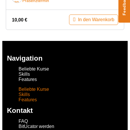
Feedback
Präsenztermin
In den Warenkorb
10,00
€
Navigation
Beliebte Kurse
Skills
Features
Beliebte Kurse
Skills
Features
Kontakt
FAQ
BitUcator werden