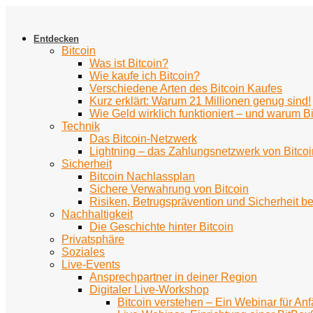
Zum
Inhalt
springen
Entdecken
Bitcoin
Was ist Bitcoin?
Wie kaufe ich Bitcoin?
Verschiedene Arten des Bitcoin Kaufes
Kurz erklärt: Warum 21 Millionen genug sind!
Wie Geld wirklich funktioniert – und warum Bi
Technik
Das Bitcoin-Netzwerk
Lightning – das Zahlungsnetzwerk von Bitcoi
Sicherheit
Bitcoin Nachlassplan
Sichere Verwahrung von Bitcoin
Risiken, Betrugsprävention und Sicherheit be
Nachhaltigkeit
Die Geschichte hinter Bitcoin
Privatsphäre
Soziales
Live-Events
Ansprechpartner in deiner Region
Digitaler Live-Workshop
Bitcoin verstehen – Ein Webinar für An