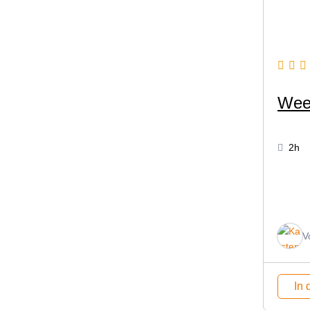
Wee
2h
V
In 