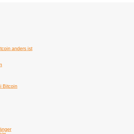
tcoin anders ist
n
i Bitcoin
fänger