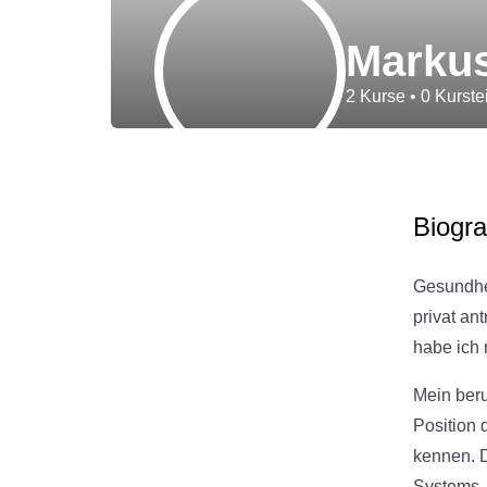
Marku
2
Kurse
•
0
Kurste
Biogra
Gesundhei
privat an
habe ich 
Mein beru
Position 
kennen. D
Systems.