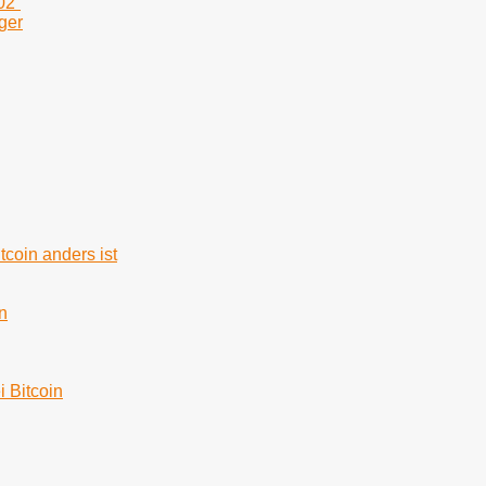
02“
ger
tcoin anders ist
n
i Bitcoin