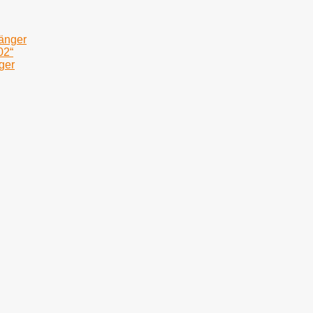
fänger
02“
ger