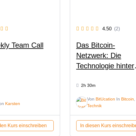
4.50
(2)
kly Team Call
Das Bitcoin-
Netzwerk: Die
Technologie hinter
der digitalen
Revolution
2h 30m
Von
BitUcation
In
Bitcoin
,
on
Karsten
Technik
den Kurs einschreiben
In diesen Kurs einschreib