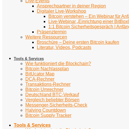
Live-Events
Ansprechpartner in deiner Region
Digitaler Live-Workshop
Bitcoin verstehen – Ein Webinar für An
Live-Webinar „Einrichtung einer BitBox
1:1 Bitcoin Sicherheitsgespräch | Anfän
Präsenztermin
Weitere Ressourcen
Broschüre – Deine ersten Bitcoin kaufen
Literatur, Videos, Podcasts
Tools & Services
Wie funktioniert die Blockchain?
Bitcoin Nachlassplan
BitUcator Map
DCA-Rechner
Transaktions-Rechner
Bitcoin Umrechner
Deutschland BTC-Verkauf
Vergleich beliebter Börsen
Messenger-Sicherheits-Check
Halving Countdown
Bitcoin Supply Tracker
Tools & Services