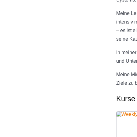
Meine Lei
intensiv 
– es ist 
seine Kau
In meiner
und Unter
Meine Mis
Ziele zu 
Kurse