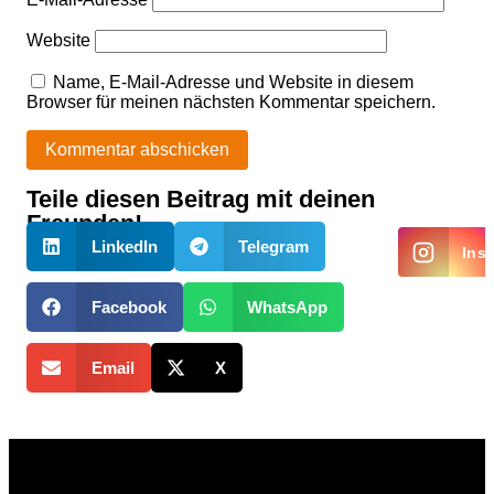
Website
Name, E-Mail-Adresse und Website in diesem
Browser für meinen nächsten Kommentar speichern.
Teile diesen Beitrag mit deinen
Alternative:
Freunden!
LinkedIn
Telegram
Ins
Facebook
WhatsApp
Email
X