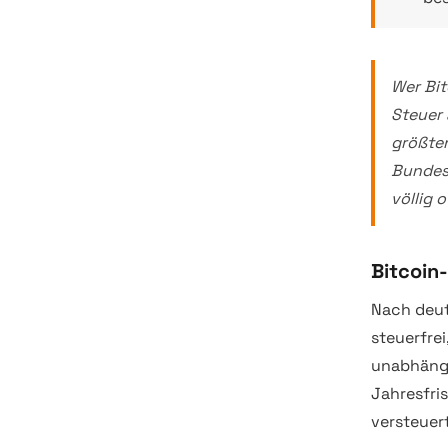
Wer Bit
Steuer 
größten
Bundesr
völlig 
Bitcoin
Nach deut
steuerfrei
unabhängi
Jahresfri
versteuer