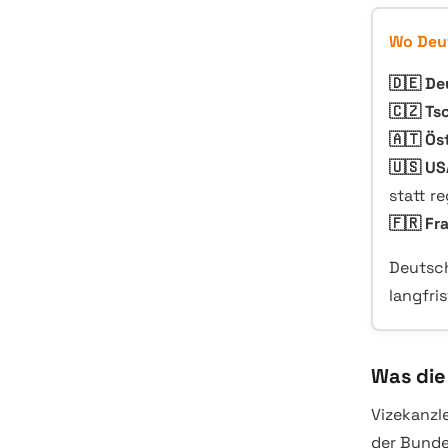
Wo Deut
🇩🇪 De
🇨🇿 Ts
🇦🇹 Ös
🇺🇸 US
statt r
🇫🇷 Fr
Deutsch
langfri
Was die
Vizekanzle
der Bunde