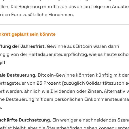
llen. Die Regierung erhofft sich davon laut eigenen Angab
iarden Euro zusätzliche Einnahmen.
kret geplant sein könnte
fung der Jahresfrist.
Gewinne aus Bitcoin wären dann
gig von der Haltedauer steuerpflichtig, wie es heute scho
ilt.
le Besteuerung.
Bitcoin-Gewinne könnten künftig mit der
ertragsteuer von 25 Prozent (zuzüglich Solidaritätszuschla
rt werden, ähnlich wie Dividenden oder Zinsen. Alternativ 
ne Besteuerung mit dem persönlichen Einkommensteuersa
.
schärfte Durchsetzung.
Ein weniger einschneidendes Szena
tefrist bleibt, aber die Steuerbehörden gehen konsequente