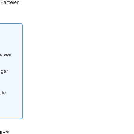
 Parteien
s war
 gar
die
llt?