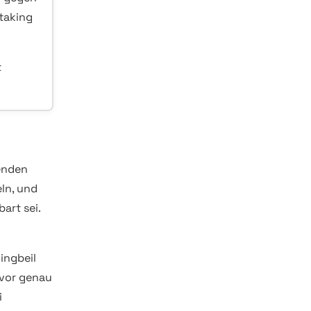
Staking
t
genden
ln, und
art sei.
ingbeil
 vor genau
i