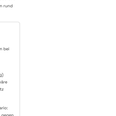
en rund
n bei
g)
wäre
tz
rio:
r gegen