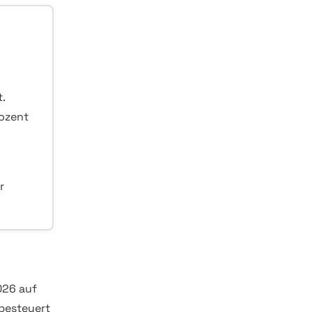
.
rozent
r
026 auf
besteuert