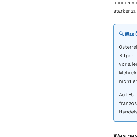
minimalem
stärker zu
🔍 Was 
Österre
Bitpand
vor all
Mehrein
nicht e
Auf EU-
französ
Handels
Was pass