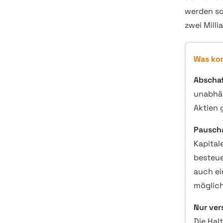
werden so
zwei Mill
Was kon
Abschaf
unabhän
Aktien g
Pauscha
Kapital
besteue
auch ei
möglich
Nur ver
Die Hal