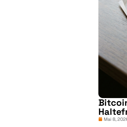
Bitcoi
Haltef
Mai 8, 202