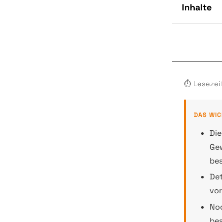
Inhalte
⏱ Lesezeit
DAS WIC
Die
Gew
bes
Det
vor
Noc
be