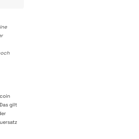
ine
er
noch
coin
Das gilt
der
uersatz