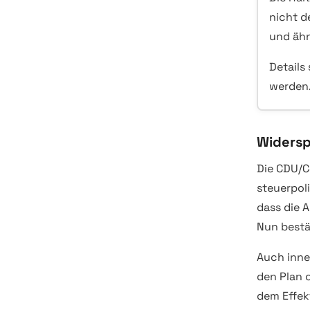
nicht d
und ähn
Details
werden
Widersp
Die CDU/C
steuerpol
dass die A
Nun bestä
Auch inne
den Plan 
dem Effek