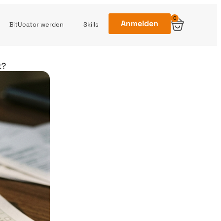
0
Anmelden
BitUcator werden
Skills
t?