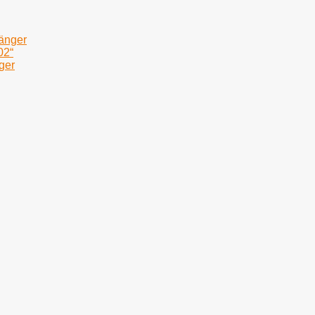
fänger
02“
ger