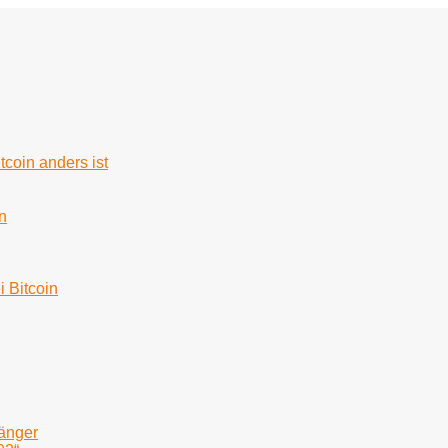
tcoin anders ist
n
i Bitcoin
fänger