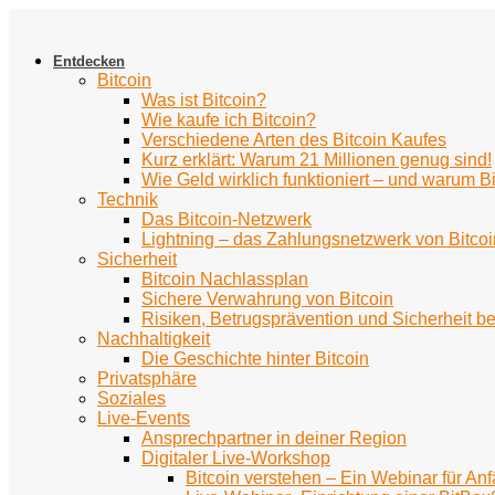
Zum
Inhalt
springen
Entdecken
Bitcoin
Was ist Bitcoin?
Wie kaufe ich Bitcoin?
Verschiedene Arten des Bitcoin Kaufes
Kurz erklärt: Warum 21 Millionen genug sind!
Wie Geld wirklich funktioniert – und warum Bi
Technik
Das Bitcoin-Netzwerk
Lightning – das Zahlungsnetzwerk von Bitcoi
Sicherheit
Bitcoin Nachlassplan
Sichere Verwahrung von Bitcoin
Risiken, Betrugsprävention und Sicherheit be
Nachhaltigkeit
Die Geschichte hinter Bitcoin
Privatsphäre
Soziales
Live-Events
Ansprechpartner in deiner Region
Digitaler Live-Workshop
Bitcoin verstehen – Ein Webinar für An