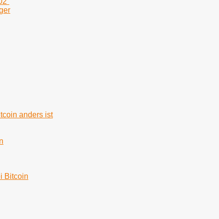
02“
ger
tcoin anders ist
n
i Bitcoin