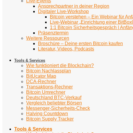
Live-Events
Ansprechpartner in deiner Region
Digitaler Live-Workshop
Bitcoin verstehen – Ein Webinar für An
Live-Webinar „Einrichtung einer BitBox
1:1 Bitcoin Sicherheitsgespräch | Anfän
Präsenztermin
Weitere Ressourcen
Broschüre – Deine ersten Bitcoin kaufen
Literatur, Videos, Podcasts
Tools & Services
Wie funktioniert die Blockchain?
Bitcoin Nachlassplan
BitUcator Map
DCA-Rechner
Transaktions-Rechner
Bitcoin Umrechner
Deutschland BTC-Verkauf
Vergleich beliebter Börsen
Messenger-Sicherheits-Check
Halving Countdown
Bitcoin Supply Tracker
Tools & Services