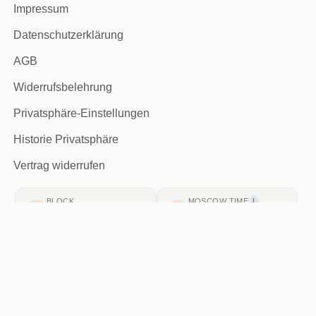
Impressum
Datenschutzerklärung
AGB
Widerrufsbelehrung
Privatsphäre-Einstellungen
Historie Privatsphäre
Vertrag widerrufen
BLOCK
MOSCOW TIME
I
n/a
n/a
1 € IN SATS
€
n/a
Fehler beim Laden · 10:04 Uhr
Kontakt