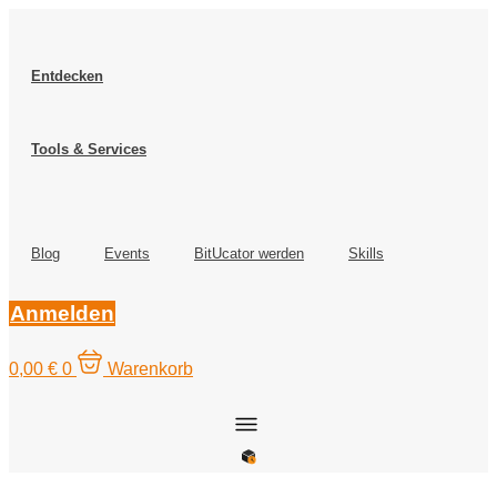
Zum
Inhalt
springen
Entdecken
Tools & Services
Blog
Events
BitUcator werden
Skills
Anmelden
0,00
€
0
Warenkorb