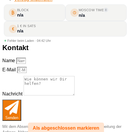
BLOCK
MOSCOW TIME
I
n/a
n/a
1 € IN SATS
€
n/a
Fehler beim Laden · 04:42 Uhr
Kontakt
Name
E-Mail
Nachricht
Senden
Mit dem Absenden verarbeiten wir Deine Angaben zur Bearbeitung der
Als abgeschlossen markieren