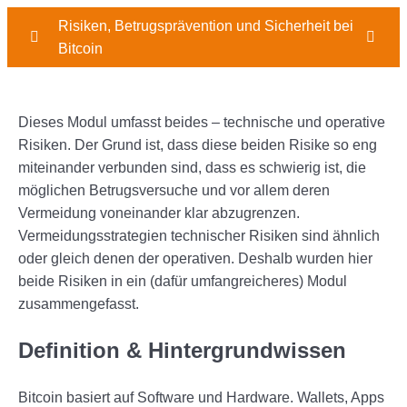
Risiken, Betrugsprävention und Sicherheit bei
Bitcoin
Einführung
0/3
Dieses Modul umfasst beides – technische und operative
Modul 1: Regulatorische und steuerliche
0/3
Risiken. Der Grund ist, dass diese beiden Risike so eng
Risiken
miteinander verbunden sind, dass es schwierig ist, die
Modul 2: Markt- und Volatilitätsrisiken
0/3
möglichen Betrugsversuche und vor allem deren
Vermeidung voneinander klar abzugrenzen.
Modul 3: Psychologische Risiken
0/4
Vermeidungsstrategien technischer Risiken sind ähnlich
oder gleich denen der operativen. Deshalb wurden hier
Modul 4: Gegenparteirisiken
0/3
beide Risiken in ein (dafür umfangreicheres) Modul
zusammengefasst.
Modul 5: Technische und Operative Risiken
0/4
Definition & Hintergrundwissen
Definition und Hintergrundwissen
Bitcoin basiert auf Software und Hardware. Wallets, Apps
Beispiele