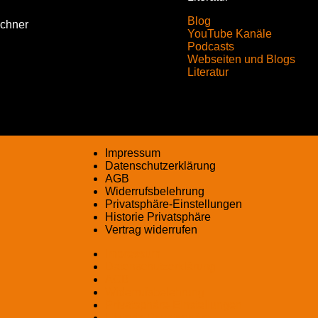
Blog
echner
YouTube Kanäle
Podcasts
Webseiten und Blogs
Literatur
Impressum
Datenschutzerklärung
AGB
Widerrufsbelehrung
Privatsphäre-Einstellungen
Historie Privatsphäre
Vertrag widerrufen
Impressum
Datenschutzerklärung
AGB
Widerrufsbelehrung
Privatsphäre-Einstellungen
Historie Privatsphäre