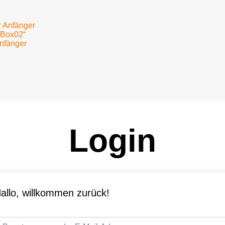
r Anfänger
tBox02“
Anfänger
Login
allo, willkommen zurück!