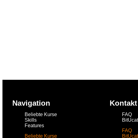
Navigation
Kontakt
Beliebte Kurse
FAQ
Skills
BitUca
Features
FAQ
Beliebte Kurse
BitUca