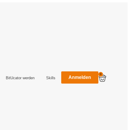
0
Anmelden
BitUcator werden
Skills