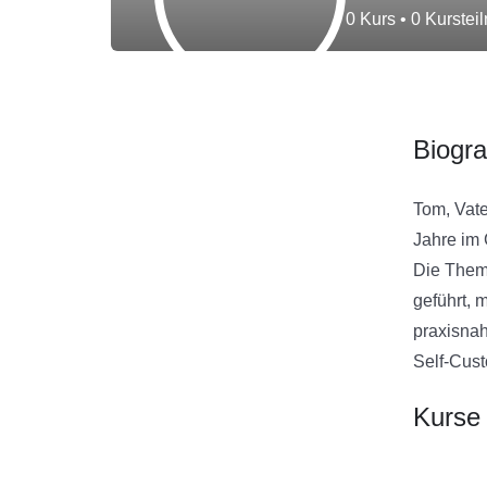
0
Kurs
•
0
Kurstei
Biogra
Tom, Vate
Jahre im 
Die Theme
geführt, 
praxisnah
Self‑Cust
Kurse