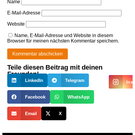
Name
E-Mail-Adresse
Website
Name, E-Mail-Adresse und Website in diesem
Browser für meinen nächsten Kommentar speichern.
Teile diesen Beitrag mit deinen
Alternative:
Freunden!
LinkedIn
Telegram
Ins
Facebook
WhatsApp
Email
X