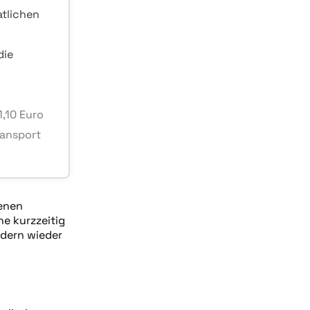
atlichen
die
,10 Euro
ransport
genen
e kurzzeitig
ndern wieder