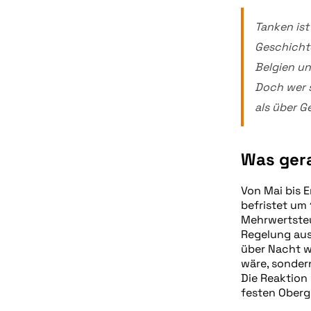
Tanken ist
Geschichte
Belgien un
Doch wer s
als über G
Was gera
Von Mai bis E
befristet um 
Mehrwertsteue
Regelung aus
über Nacht wi
wäre, sondern
Die Reaktion 
festen Oberg