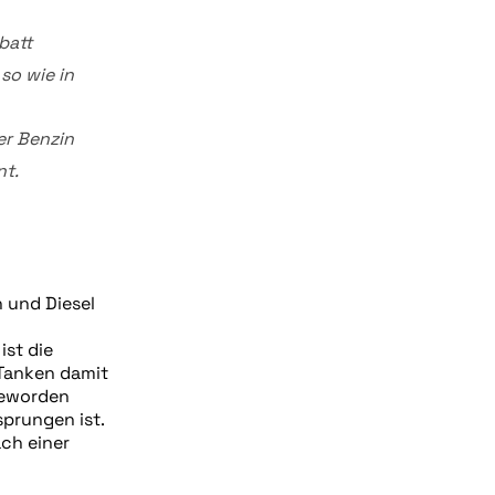
batt
so wie in
er Benzin
nt.
n und Diesel
ist die
Tanken damit
 geworden
sprungen ist.
ach einer