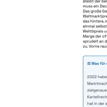
Bleibt der be
muss ein Deck
Das große Ge
Weltmarktprei
das hintere,
einmal selbst
Weltölpreis 
Marge der oft
sprudelt an d
zu. Vorne rau
⚖️ Was für
2022 haben
Marktmacht
zielgenaue
Kartellrec
hat in der