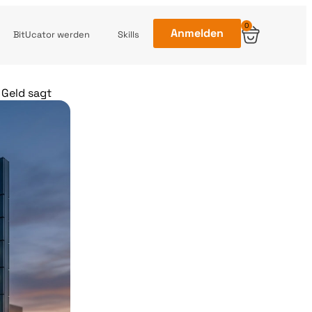
0
Anmelden
BitUcator werden
Skills
 Geld sagt