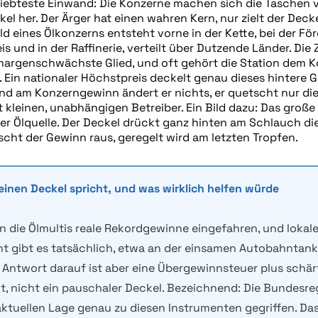
liebteste Einwand: Die Konzerne machen sich die Taschen vo
el her. Der Ärger hat einen wahren Kern, nur zielt der Deck
ld eines Ölkonzerns entsteht vorne in der Kette, bei der F
s und in der Raffinerie, verteilt über Dutzende Länder. Die 
 margenschwächste Glied, und oft gehört die Station dem K
. Ein nationaler Höchstpreis deckelt genau dieses hintere G
und am Konzerngewinn ändert er nichts, er quetscht nur di
 kleinen, unabhängigen Betreiber. Ein Bild dazu: Das große
er Ölquelle. Der Deckel drückt ganz hinten am Schlauch di
scht der Gewinn raus, geregelt wird am letzten Tropfen.
 einen Deckel spricht, und was wirklich helfen würde
 die Ölmultis reale Rekordgewinne eingefahren, und lokal
 gibt es tatsächlich, etwa an der einsamen Autobahntanks
 Antwort darauf ist aber eine Übergewinnsteuer plus schär
ht, nicht ein pauschaler Deckel. Bezeichnend: Die Bundesre
 aktuellen Lage genau zu diesen Instrumenten gegriffen. Da