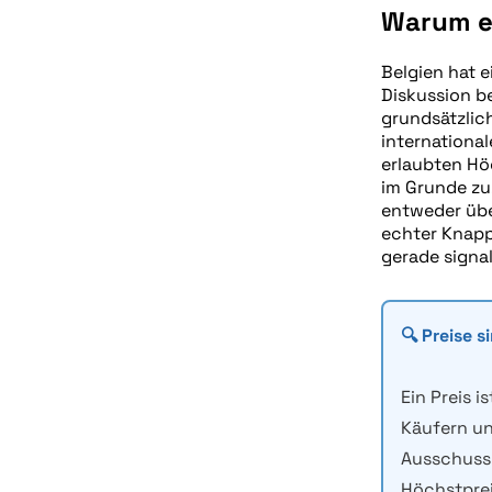
Warum ei
Belgien hat e
Diskussion b
grundsätzlic
internationa
erlaubten Hö
im Grunde zu,
entweder über
echter Knapp
gerade signal
🔍 Preise s
Ein Preis i
Käufern un
Ausschuss 
Höchstprei