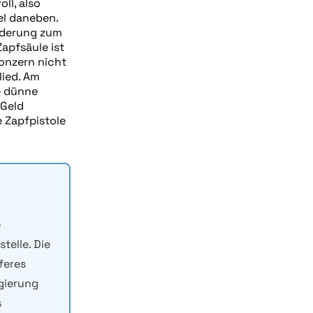
ll, also
el daneben.
örderung zum
Zapfsäule ist
onzern nicht
lied. Am
e dünne
 Geld
e Zapfpistole
e
telle. Die
feres
gierung
s