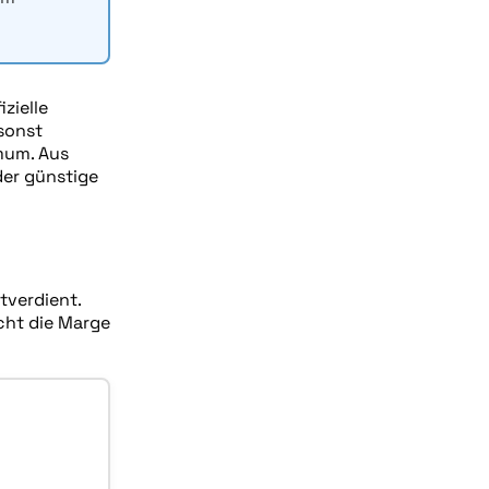
zielle
 sonst
mum. Aus
der günstige
tverdient.
cht die Marge