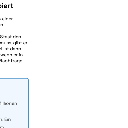
iert
 einer
rn
 Staat den
muss, gibt er
l ist dann
 wenn er in
 Nachfrage
Millionen
. Ein
am