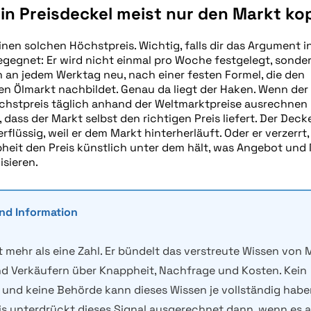
n Preisdeckel meist nur den Markt kop
inen solchen Höchstpreis. Wichtig, falls dir das Argument in
egegnet: Er wird nicht einmal pro Woche festgelegt, sonde
h an jedem Werktag neu, nach einer festen Formel, die den
len Ölmarkt nachbildet. Genau da liegt der Haken. Wenn der
chstpreis täglich anhand der Weltmarktpreise ausrechnen 
 dass der Markt selbst den richtigen Preis liefert. Der Decke
flüssig, weil er dem Markt hinterherläuft. Oder er verzerrt,
heit den Preis künstlich unter dem hält, was Angebot und
isieren.
ind Information
st mehr als eine Zahl. Er bündelt das verstreute Wissen von 
d Verkäufern über Knappheit, Nachfrage und Kosten. Kein
und keine Behörde kann dieses Wissen je vollständig haben
s unterdrückt dieses Signal ausgerechnet dann, wenn es 