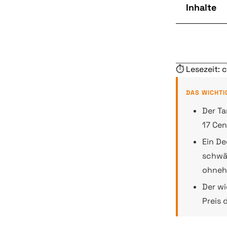
Inhalte
⏱ Lesezeit: 
DAS WICHTI
Der Ta
17 Cen
Ein De
schwäc
ohnehi
Der wi
Preis 