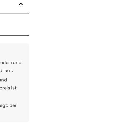
wieder rund
 laut.
 und
reis ist
egt: der