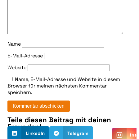
Name
E-Mail-Adresse
Website
Name, E-Mail-Adresse und Website in diesem
Browser für meinen nächsten Kommentar
speichern.
Teile diesen Beitrag mit deinen
Alternative:
Freunden!
LinkedIn
Telegram
Ins